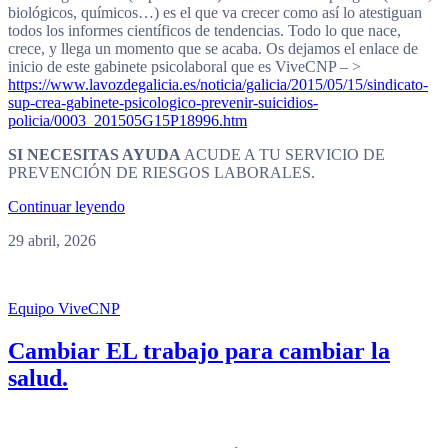
biológicos, químicos…) es el que va crecer como así lo atestiguan
todos los informes científicos de tendencias. Todo lo que nace,
crece, y llega un momento que se acaba. Os dejamos el enlace de
inicio de este gabinete psicolaboral que es ViveCNP – >
https://www.lavozdegalicia.es/noticia/galicia/2015/05/15/sindicato-
sup-crea-gabinete-psicologico-prevenir-suicidios-
policia/0003_201505G15P18996.htm
SI NECESITAS AYUDA
ACUDE A TU SERVICIO DE
PREVENCIÓN DE RIESGOS LABORALES.
Continuar leyendo
29 abril, 2026
Equipo ViveCNP
Cambiar EL trabajo para cambiar la
salud.